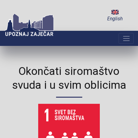
English
Okončati siromaštvo
svuda i u svim oblicima