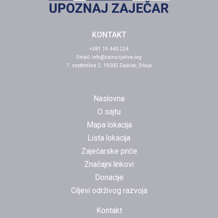
KONTAKT
+381 19 440 224
Email:
info@zainicijativa.org
7. septembra 2, 19000 Zaječar, Srbija
Naslovna
O sajtu
Mapa lokacija
Lista lokacija
Zaječarske priče
Značajni linkovi
Donacije
Ciljevi održivog razvoja
Kontakt