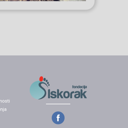
tnosti
enja