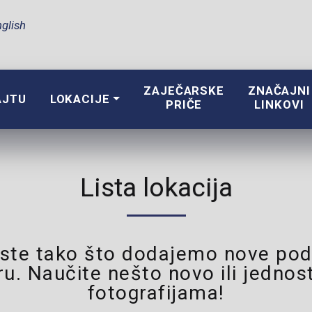
glish
ZAJEČARSKE
ZNAČAJNI
AJTU
LOKACIJE
PRIČE
LINKOVI
Lista lokacija
raste tako što dodajemo nove pod
. Naučite nešto novo ili jednos
fotografijama!