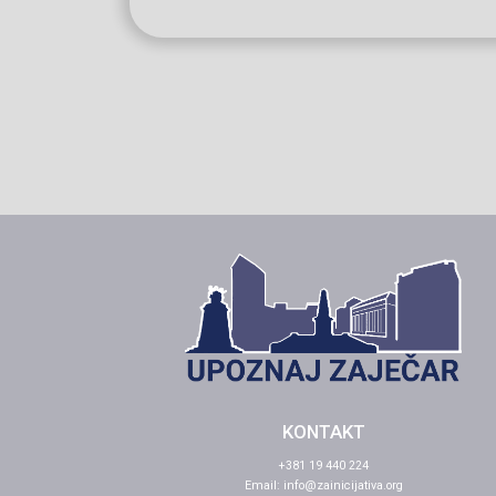
KONTAKT
+381 19 440 224
Email:
info@zainicijativa.org