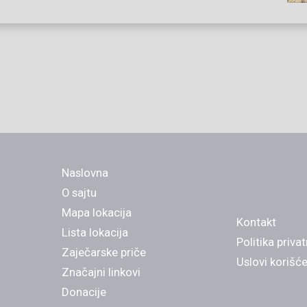
Naslovna
O sajtu
Mapa lokacija
Kontakt
Lista lokacija
Politika priva
Zaječarske priče
Uslovi korišć
Značajni linkovi
Donacije