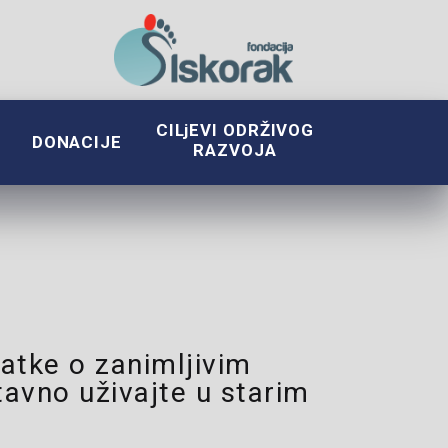
CILjEVI ODRŽIVOG
DONACIJE
RAZVOJA
atke o zanimljivim
tavno uživajte u starim