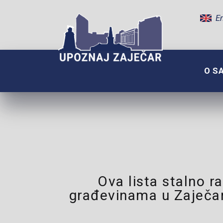
En
O S
Ova lista stalno 
građevinama u Zaječaru