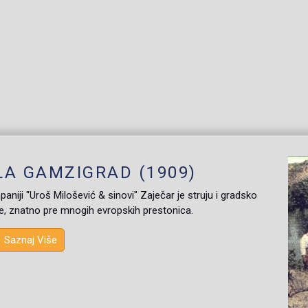
A GAMZIGRAD (1909)
aniji "Uroš Milošević & sinovi" Zaječar je struju i gradsko
ne, znatno pre mnogih evropskih prestonica.
Saznaj Više