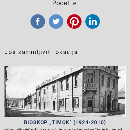
Podelite:
Još zanimljivih lokacija
BIOSKOP „TIMOK“ (1924-2010)
Najpoznatiji zaječarski bioskop radio je na ovoj adresi gotovo čitav jedan vek: od