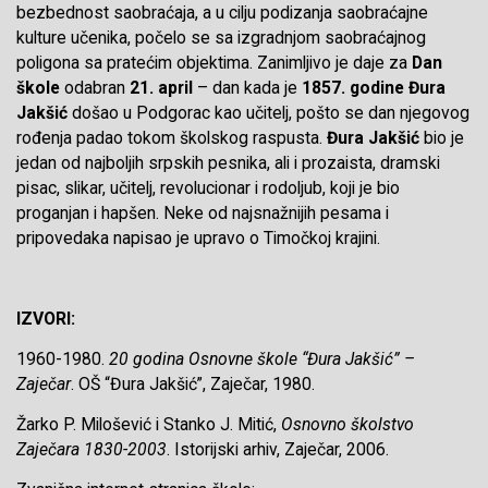
bezbednost saobraćaja, a u cilju podizanja saobraćajne
kulture učenika, počelo se sa izgradnjom saobraćajnog
poligona sa pratećim objektima. Zanimljivo je daje za
Dan
škole
odabran
21. april
– dan kada je
1857. godine Đura
Jakšić
došao u Podgorac kao učitelj, pošto se dan njegovog
rođenja padao tokom školskog raspusta.
Đura Jakšić
bio je
jedan od najboljih srpskih pesnika, ali i prozaista, dramski
pisac, slikar, učitelj, revolucionar i rodoljub, koji je bio
proganjan i hapšen. Neke od najsnažnijih pesama i
pripovedaka napisao je upravo o Timočkoj krajini.
IZVORI:
1960-1980.
20 godina Osnovne škole “Đura Jakšić” –
Zaječar
. OŠ “Đura Jakšić”, Zaječar, 1980.
Žarko P. Milošević i Stanko J. Mitić,
Osnovno školstvo
Zaječara 1830-2003
. Istorijski arhiv, Zaječar, 2006.