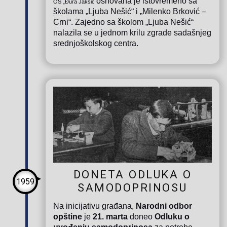
osnovana je istovremeno sa
OŠ „Đura Jakšić
školama „Ljuba Nešić“ i „Milenko Brković –
Crni“. Zajedno sa školom „Ljuba Nešić“
nalazila se u jednom krilu zgrade sadašnjeg
srednjoškolskog centra.
DONETA ODLUKA O
1959
SAMODOPRINOSU
Na inicijativu građana,
Narodni odbor
opštine
je
21. marta
doneo
Odluku o