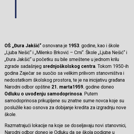
OŠ „Đura Jakšić“
osnovana je
1953
. godine, kao i škole
„Ljuba Nešić“ i „Milenko Brković – Crni“. Škole „Ljuba Nešić“ i
„Đura Jakšić“ u početku su bile smeštene u jednom krilu
zgrade sadašnjeg
srednjoškolskog centra
. Tokom 1950-ih
godina Zaječar se suočio sa velikim prilivom stanovništva i
nedostatkom školskog prostora, te je na inicijativu građana
Narodni odbor opštine
21. marta1959.
godine doneo
Odluku o uvođenju
samodoprinosa
. Putem
samodoprinosa prikupljene su znatne sume novca koje su
poslužile kao osnova za dobijanje kredita za izgradnju nove
škole.
Razmatrajući lokacije na koje se doseljavaju novi stanovnici,
Narodni odbor doneo je Odluku da se škola podigne u