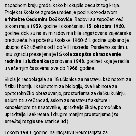
zapadnom kraju grada, kako bi okupila decu iz tog kraja.
Projekat školske zgrade urađen je pod rukovodstvom
arhitekte Čedomira Boškovića
. Radovi su započeti već
tokom maja
1959.
godine i okončanisu
15. oktobra 1960.
godine, dok su na svim radovima bila angažovana zaječarska
preduzeća. Na početku školske 1960-61. godine upisano je
ukupno 892 učenika od I do VIII razreda. Paralelno sa tim, u
istu zgradu preseljena je i
Škola zaopšte obrazovanje
radnika i službenika
(osnovana
1948.
godine) koja je radila
u večernjim časovima sve do
1966.
godine.
Škola je raspolagala sa 18 učionica za nastavu, kabinetom za
fiziku i hemiju i kabinetom za biologiju, dva kabineta za
opštetehničko obrazovanje, prostorijama za đačku kuhinju,
salom za svečanosti, salom za nastavu fiskulture i
kancelarijom za nastavnike, upravitelja škole, pomoćnika
upravitelja i sekretara, i drugim manjim prostorijama (za
smeštaj razglasne stanice itd.).
Tokom
1980.
godine, na inicijativu Sekretarijata za