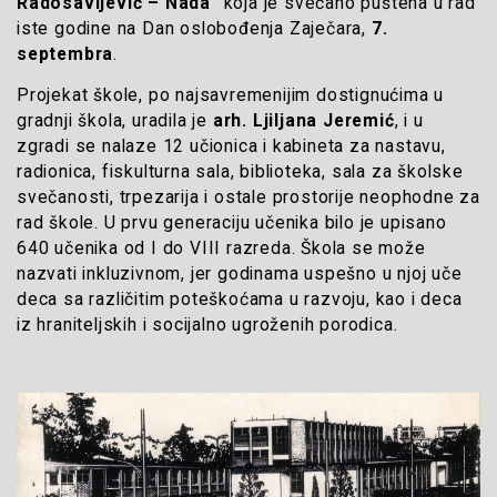
Radosavljević – Nada“
koja je svečano puštena u rad
iste godine na Dan oslobođenja Zaječara,
7.
septembra
.
Projekat škole, po najsavremenijim dostignućima u
gradnji škola, uradila je
arh. Ljiljana Jeremić
, i u
zgradi se nalaze 12 učionica i kabineta za nastavu,
radionica, fiskulturna sala, biblioteka, sala za školske
svečanosti, trpezarija i ostale prostorije neophodne za
rad škole. U prvu generaciju učenika bilo je upisano
640 učenika od I do VIII razreda. Škola se može
nazvati inkluzivnom, jer godinama uspešno u njoj uče
deca sa različitim poteškoćama u razvoju, kao i deca
iz hraniteljskih i socijalno ugroženih porodica.