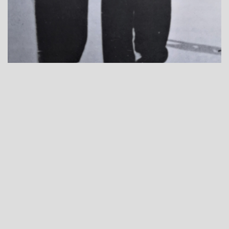
Ljubica Radosavljević Nada i Dobrivoje Radosavljević Bobi u
Beogradu 1940. godine.