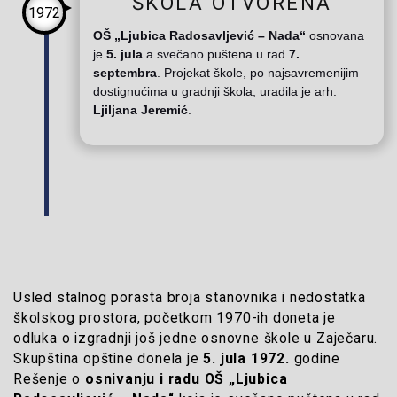
ŠKOLA OTVORENA
1972
OŠ „Ljubica Radosavljević – Nada
“
osnovana
je
5. jula
a svečano puštena u rad
7.
septembra
.
Projekat škole, po najsavremenijim
dostignućima u gradnji škola, uradila je arh.
Ljiljana Jeremić
.
Usled stalnog porasta broja stanovnika i nedostatka
školskog prostora, početkom 1970-ih doneta je
odluka o izgradnji još jedne osnovne škole u Zaječaru.
Skupština opštine donela je
5. jula 1972.
godine
Rešenje o
osnivanju i radu OŠ „Ljubica