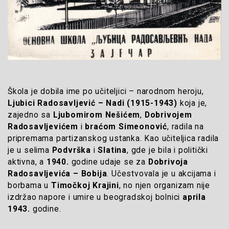
Škola je dobila ime po učiteljici – narodnom heroju,
Ljubici Radosavljević – Nadi (1915-1943)
koja je,
zajedno sa
Ljubomirom Nešićem
,
Dobrivojem
Radosavljevićem
i
braćom Simeonović
, radila na
pripremama partizanskog ustanka. Kao učiteljica radila
je u selima
Podvrška
i
Slatina
, gde je bila i politički
aktivna, a
1940.
godine udaje se za
Dobrivoja
Radosavljevića – Bobija
. Učestvovala je u akcijama i
borbama u
Timočkoj Krajini
, no njen organizam nije
izdržao napore i umire u beogradskoj bolnici
aprila
1943.
godine.