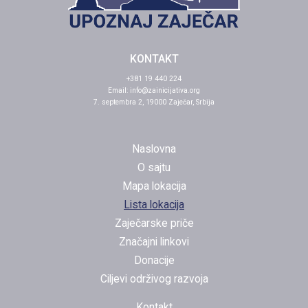
KONTAKT
+381 19 440 224
Email:
info@zainicijativa.org
7. septembra 2, 19000 Zaječar, Srbija
Naslovna
O sajtu
Mapa lokacija
Lista lokacija
Zaječarske priče
Značajni linkovi
Donacije
Ciljevi održivog razvoja
Kontakt