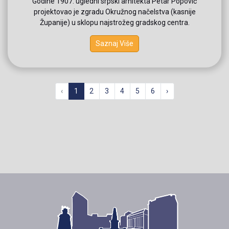
Godine 1907. ugledni srpski arhitekta Petar Popović
projektovao je zgradu Okružnog načelstva (kasnije
Županije) u sklopu najstrožeg gradskog centra.
Saznaj Više
‹
1
2
3
4
5
6
›